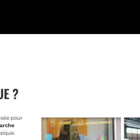
E ?
nsée pour
marche
sique.