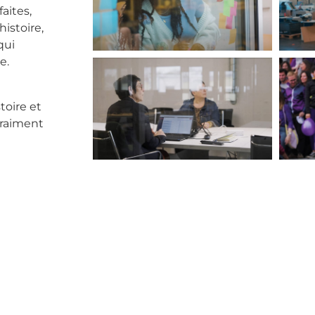
aites,
histoire,
qui
e.
toire et
vraiment