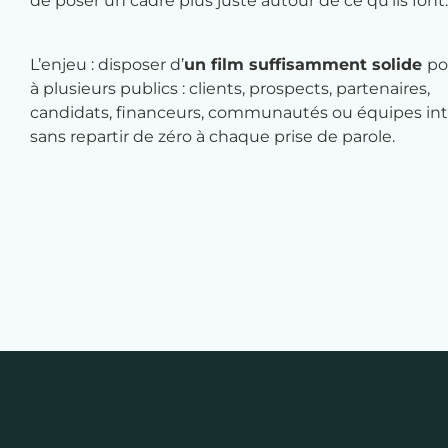
de poser un cadre plus juste autour de ce qu’ils font.
L’enjeu : disposer d’
un film suffisamment solide
po
à plusieurs publics : clients, prospects, partenaires,
candidats, financeurs, communautés ou équipes int
sans repartir de zéro à chaque prise de parole.